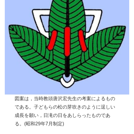
図案は，当時教頭唐沢宏先生の考案によるもの
である。子どもらの松の芽吹きのように逞しい
成長を願い，日滝の日をあしらったものであ
る。(昭和29年7月制定)